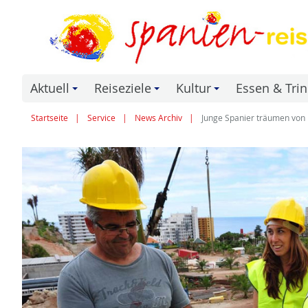
Aktuell
Reiseziele
Kultur
Essen & Tri
+
+
+
Startseite
Service
News Archiv
Junge Spanier träumen von 