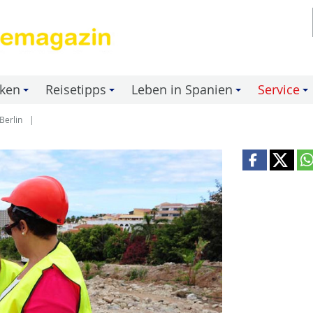
nken
Reisetipps
Leben in Spanien
Service
+
+
+
+
Berlin