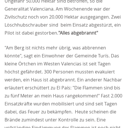
Ungefähr 50.000 Hektar sind betroffen, so die
Generalitat Valenciana. Am Wochenende war der
Zivilschutz noch von 20.000 Hektar ausgegangen. Zwei
Löschhubschrauber sind beim Einsatz abgestürzt, ein
Pilot ist dabei gestorben.
"Alles abgebrannt"
"Am Berg ist nichts mehr übrig, was abbrennen
könnte", sagt ein Einwohner der Gemeinde Turís. Das
kleine Örtchen im Westen Valencias ist seit Tagen
höchst gefährdet. 300 Personen mussten evakuiert
werden, ein Haus ist abgebrannt. Ein anderer Nachbar
erläutert erschüttert zu El País: "Die Flammen sind bis
zu fünf Meter an mein Haus rangekommen!" Fast 2.000
Einsatzkräfte wurden mobilisiert und sind seit Tagen
dabei, das Feuer zu bekämpfen. Heute scheinen die
Brände zumindest unter Kontrolle zu sein. Eine
vollständige Eindämmung der Flammen ist noch nicht