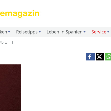
nken
Reisetipps
Leben in Spanien
Service
+
+
+
+
Pforten