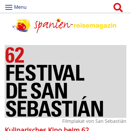
Menu
Filmplakat von San Sebastián
Kulinarisches Kino beim 62.