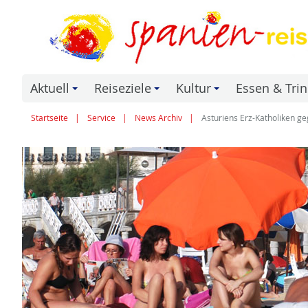
Aktuell
Reiseziele
Kultur
Essen & Tri
+
+
+
Startseite
Service
News Archiv
Asturiens Erz-Katholiken g