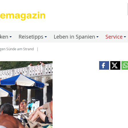
nken
Reisetipps
Leben in Spanien
Service
+
+
+
+
egen Sünde am Strand