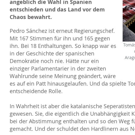
angeblich die Wahl in Spanien
entschieden und das Land vor dem
Chaos bewahrt.
Pedro Sánchez ist erneut Regierungschef.
Mit 167 Stimmen für ihn und 165 gegen
Tomás
ihn. Bei 18 Enthaltungen. So knapp war es
in der Geschichte der spanischen
Arag
Demokratie noch nie. Hätte nur ein
einziger Parlamentarier in der zweiten
Wahlrunde seine Meinung geändert, wäre
es auf ein Patt hinausgelaufen. Und da spielte To
entscheidende Rolle.
In Wahrheit ist aber die katalanische Seperatis
gewesen. Sie, die eigentlich die Unabhängigkeit K
bei der Abstimmung enthalten und so den Weg fü
gemacht. Und der schuldet den Hardlinern aus No