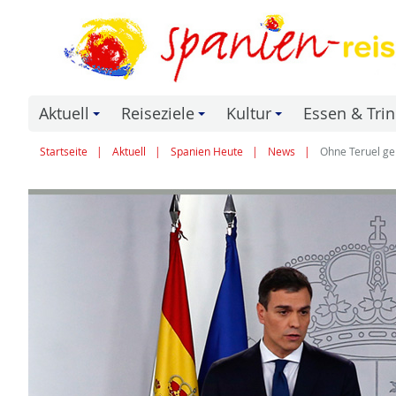
Aktuell
Reiseziele
Kultur
Essen & Tri
+
+
+
Startseite
Aktuell
Spanien Heute
News
Ohne Teruel geh