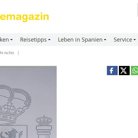
nken
Reisetipps
Leben in Spanien
Service
+
+
+
+
t nichts