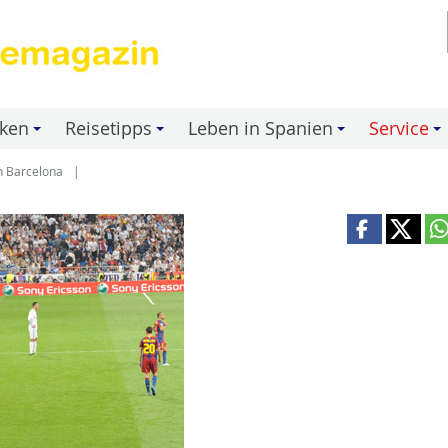
nken
Reisetipps
Leben in Spanien
Service
+
+
+
+
n Barcelona