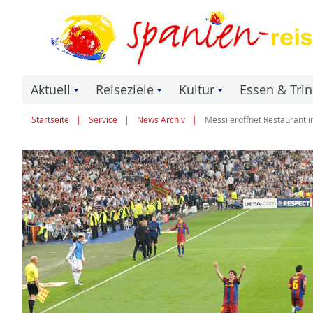
Aktuell
Reiseziele
Kultur
Essen & Tri
+
+
+
Startseite
Service
News Archiv
Messi eröffnet Restaurant i