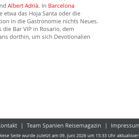
nd
Albert Adrià
. In
Barcelona
 etwa das Hoja Santa oder die
ition in die Gastronomie nichts Neues.
s die Bar VIP in Rosario, dem
fans dorthin, um sich Devotionalien
Kontakt
Team Spanien Reisemagazin
Impressu
iese Seite wurde zuletzt am 09. Juni 2026 um 15:33 Uhr aktualisier