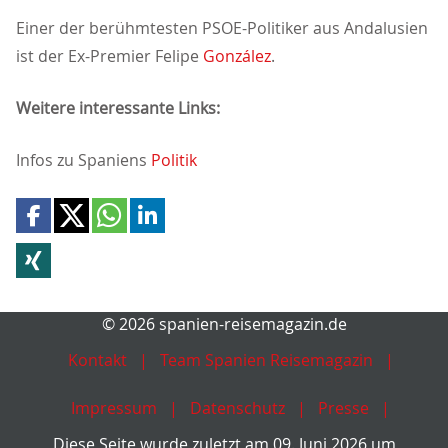
Einer der berühmtesten PSOE-Politiker aus Andalusien
ist der Ex-Premier Felipe
González
.
Weitere interessante Links:
Infos zu Spaniens
Politik
© 2026 spanien-reisemagazin.de
Kontakt
Team Spanien Reisemagazin
Impressum
Datenschutz
Presse
Diese Seite wurde zuletzt am 09. Juni 2026 um