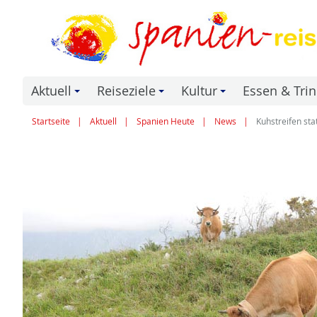
Aktuell
Reiseziele
Kultur
Essen & Tri
+
+
+
Startseite
Aktuell
Spanien Heute
News
Kuhstreifen sta