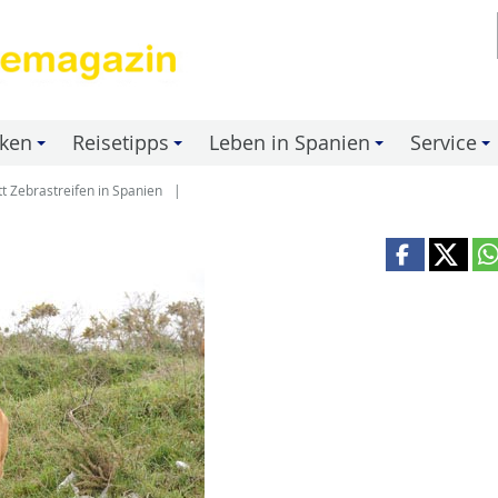
nken
Reisetipps
Leben in Spanien
Service
+
+
+
+
tt Zebrastreifen in Spanien