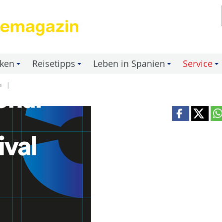
nken
Reisetipps
Leben in Spanien
Service
+
+
+
+
n