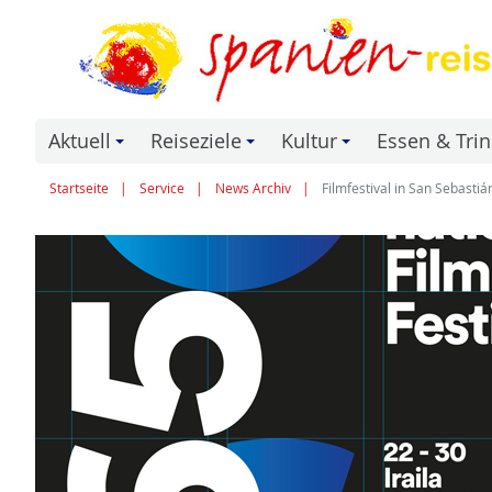
Aktuell
Reiseziele
Kultur
Essen & Tri
+
+
+
Startseite
Service
News Archiv
Filmfestival in San Sebastiá