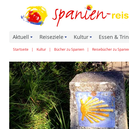
Aktuell
Reiseziele
Kultur
Essen & Tri
+
+
+
Startseite
Kultur
Bücher zu Spanien
Reisebücher zu Spanie