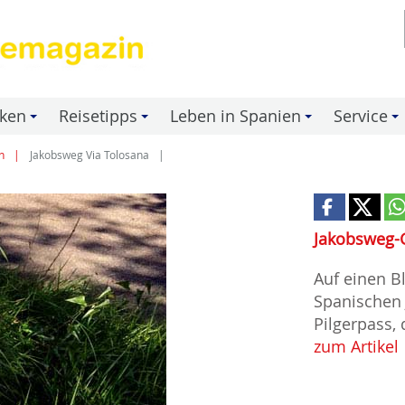
nken
Reisetipps
Leben in Spanien
Service
+
+
+
+
n
Jakobsweg Via Tolosana
Jakobsweg-
Auf einen B
Spanischen 
Pilgerpass,
zum Artikel