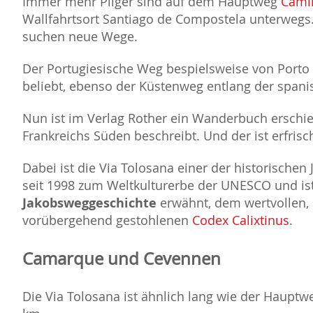
Immer mehr Pilger sind auf dem Hauptweg
Cami
Wallfahrtsort Santiago de Compostela unterwegs
suchen neue Wege.
Der Portugiesische Weg bespielsweise von Porto 
beliebt, ebenso der Küstenweg entlang der spanis
Nun ist im Verlag Rother ein Wanderbuch erschi
Frankreichs Süden beschreibt. Und der ist erfris
Dabei ist die Via Tolosana einer der historische
seit 1998 zum Weltkulturerbe der UNESCO und ist
Jakobsweggeschichte
erwähnt, dem wertvollen, 
vorübergehend gestohlenen
Codex Calixtinus
.
Camarque und Cevennen
Die Via Tolosana ist ähnlich lang wie der Haupt