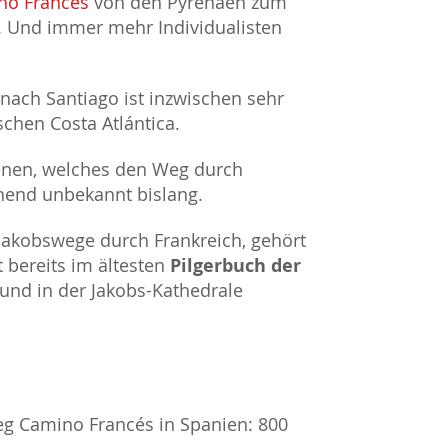
no Francés
von den Pyrenäen zum
. Und immer mehr Individualisten
nach Santiago ist inzwischen sehr
chen Costa Atlántica.
enen, welches den Weg durch
chend unbekannt bislang.
n Jakobswege durch Frankreich, gehört
 bereits im ältesten
Pilgerbuch der
und in der Jakobs-Kathedrale
weg Camino Francés in Spanien: 800