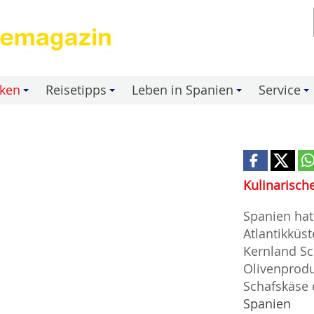
nken
Reisetipps
Leben in Spanien
Service
+
+
+
+
Kulinarisch
Spanien hat 
Atlantikküs
Kernland Sc
Olivenprodu
Schafskäse 
Spanien