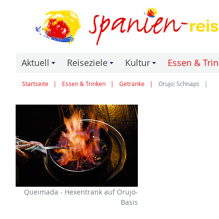
Aktuell
Reiseziele
Kultur
Essen & Tri
+
+
+
Startseite
Essen & Trinken
Getränke
Orujo: Schnaps
Queimada - Hexentrank auf Orujo-
Basis