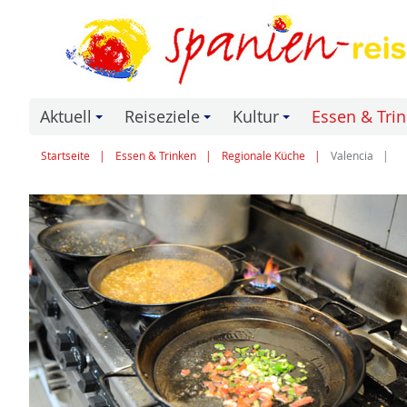
Aktuell
Reiseziele
Kultur
Essen & Tri
+
+
+
Startseite
Essen & Trinken
Regionale Küche
Valencia