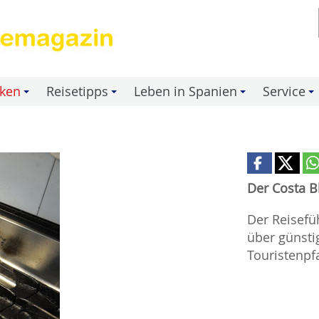
nken
Reisetipps
Leben in Spanien
Service
+
+
+
+
Der Costa B
Der Reisefü
über günsti
Touristenpf