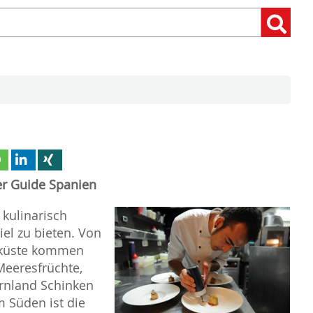
Suchen
Suchen:
nach:
er Guide Spanien
 kulinarisch
iel zu bieten. Von
ikküste kommen
Meeresfrüchte,
rnland Schinken
m Süden ist die