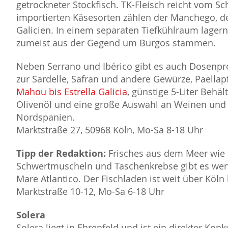
getrockneter Stockfisch. TK-Fleisch reicht vom 
importierten Käsesorten zählen der Manchego, de
Galicien. In einem separaten Tiefkühlraum lagern
zumeist aus der Gegend um Burgos stammen.
Neben Serrano und Ibérico gibt es auch Dosenpr
zur Sardelle, Safran und andere Gewürze, Paella
Mahou bis Estrella Galicia
, günstige 5-Liter Behä
Olivenöl und eine große Auswahl an Weinen und S
Nordspanien.
Marktstraße 27, 50968 Köln, Mo-Sa 8-18 Uhr
Tipp der Redaktion:
Frisches aus dem Meer wie 
Schwertmuscheln und Taschenkrebse gibt es wen
Mare Atlantico. Der Fischladen ist weit über Köl
Marktstraße 10-12, Mo-Sa 6-18 Uhr
Solera
Solera liegt in Ehrenfeld und ist ein direkter Ko