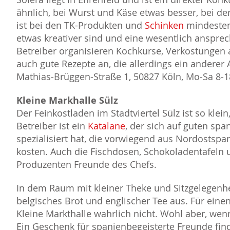
ähnlich, bei Wurst und Käse etwas besser, bei d
ist bei den TK-Produkten und
Schinken
mindestens
etwas kreativer sind und eine wesentlich anspre
Betreiber organisieren Kochkurse, Verkostungen 
auch gute Rezepte an, die allerdings ein anderer A
Mathias-Brüggen-Straße 1, 50827 Köln, Mo-Sa 8-1
Kleine Markhalle Sülz
Der Feinkostladen im Stadtviertel Sülz ist so klei
Betreiber ist ein
Katalane
, der sich auf guten sp
spezialisiert hat, die vorwiegend aus Nordosts
kosten. Auch die Fischdosen, Schokoladentafeln 
Produzenten Freunde des Chefs.
In dem Raum mit kleiner Theke und Sitzgelegenh
belgisches Brot und englischer Tee aus. Für ein
Kleine Markthalle wahrlich nicht. Wohl aber, we
Ein Geschenk für spanienbegeisterte Freunde find