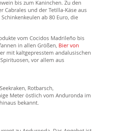
Schwein bis zum Kaninchen. Zu den
r Cabrales und der Tetilla-Käse aus
 Schinkenkeulen ab 80 Euro, die
odukte vom Cocidos Madrileño bis
pfannen in allen Größen,
Bier von
lter mit kaltgepresstem andalusischen
pirituosen, vor allem aus
Seekraken, Rotbarsch,
ige Meter östlich vom Anduronda im
n hinaus bekannt.
nkurrent zu Anduronda. Das Angebot ist