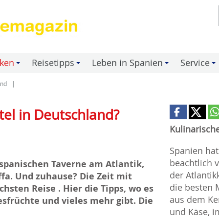
nken
Reisetipps
Leben in Spanien
Service
+
+
+
+
and
tel in Deutschland?
Kulinarisch
Spanien hat
beachtlich v
spanischen Taverne am Atlantik,
der Atlant
ffa. Und zuhause? Die Zeit mit
die besten 
sten Reise . Hier die Tipps, wo es
aus dem Ke
sfrüchte und vieles mehr gibt. Die
und Käse, i