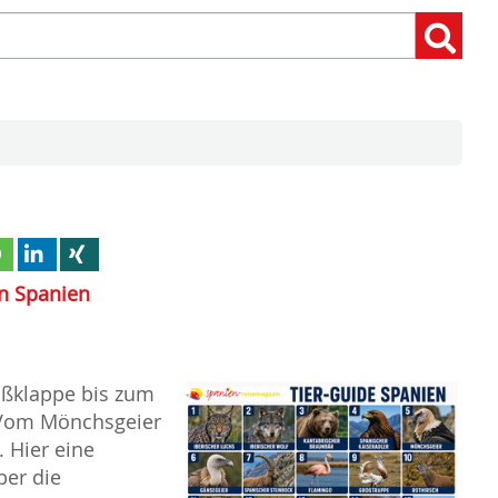
Suchen
Suchen:
nach:
in Spanien
oßklappe bis zum
 Vom Mönchsgeier
. Hier eine
ber die