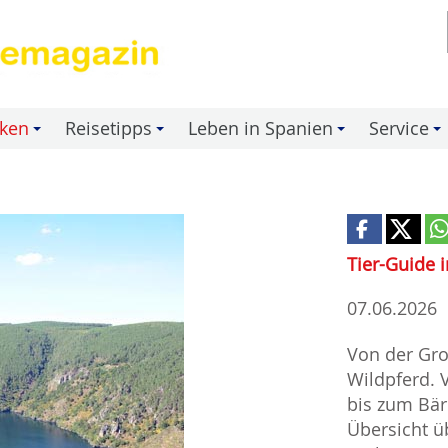
nken
Reisetipps
Leben in Spanien
Service
+
+
+
+
Tier-Guide 
07.06.2026
Von der Gr
Wildpferd.
bis zum Bär
Übersicht ü