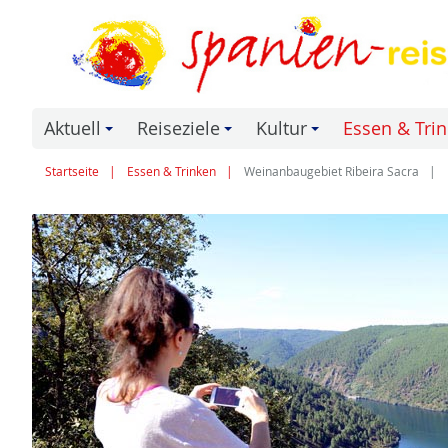
Aktuell
Reiseziele
Kultur
Essen & Tri
+
+
+
Startseite
Essen & Trinken
Weinanbaugebiet Ribeira Sacra