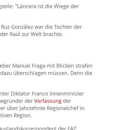
eile: "Láncera ist die Wiege der
 Ruz González war die Tochter der
der Raúl zur Welt brachte.
geber Manuel Fraga mit Blicken strafen
 dazu überschlagen müssen. Denn die
nter Diktator Franco Innenminister
tbegründer der
Verfassung
der
r über Jahrzehnte Regionalchef in
ativen Region.
uslandskorrespondent der FAZ,