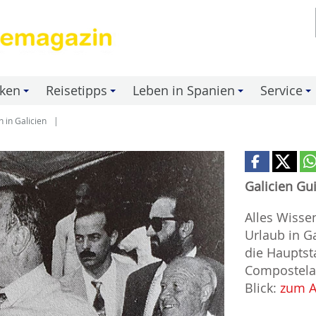
nken
Reisetipps
Leben in Spanien
Service
+
+
+
+
 in Galicien
Galicien Gu
Alles Wiss
Urlaub in G
die Hauptst
Compostela 
Blick:
zum A