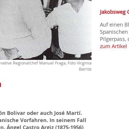
Jakobsweg 
Auf einen B
Spanischen 
Pilgerpass,
zum Artikel
vative Regionalchef Manuel Fraga, Foto Virginia
Barros
n
món Bolivar oder auch José Martí.
anische Vorfahren. In seinem Fall
. Ángel Castro Argiz (1875-1956)