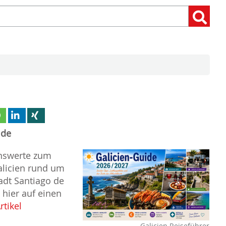
Suchen
Suchen:
nach:
ide
enswerte zum
alicien rund um
adt Santiago de
hier auf einen
rtikel
Galicien Reiseführer