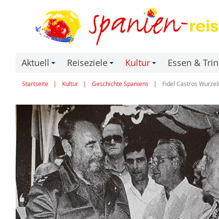
Aktuell
Reiseziele
Kultur
Essen & Tri
+
+
+
Startseite
Kultur
Geschichte Spaniens
Fidel Castros Wurzeln