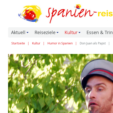
Aktuell
Reiseziele
Kultur
Essen & Tri
+
+
+
Startseite
Kultur
Humor in Spanien
Don Juan als Papst