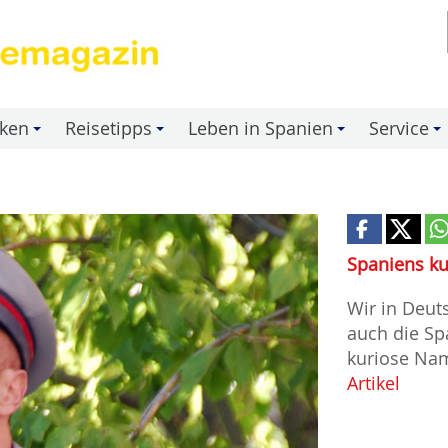
nken
Reisetipps
Leben in Spanien
Service
+
+
+
+
Spaniens k
Wir in Deut
auch die Sp
kuriose Nam
Artikel