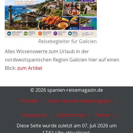
Reisebegleiter für Galicien
Alles Wissenswerte zum Urlaub in der
nordwestspanischen Region Galicien hier auf einen
Blick:
zum Artikel
© 2026 spanien-reisemagazin.de
Kontakt
Team Spanien Reisemagazin
Impressum
Datenschutz
Presse
Diese Seite wurde zuletzt am 07. Juli 2026 um
17:51 Uhr aktualisiert.