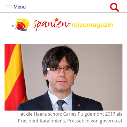
Menu
Hat die Haare schön: Carles Puigdemont 2017 als
Präsident Kataloniens, Pressebild von govern.cat