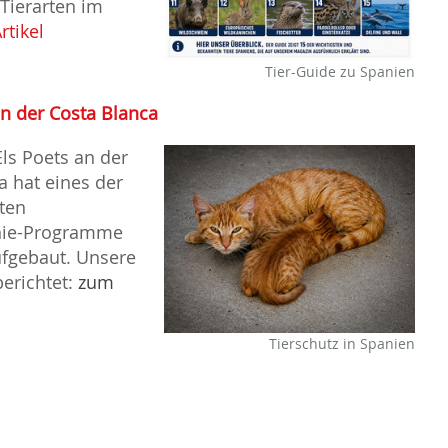
 Tierarten im
rtikel
Tier-Guide zu Spanien
an der Costa Blanca
Els Poets an der
a hat eines der
sten
nie-Programme
fgebaut. Unsere
erichtet:
zum
Tierschutz in Spanien