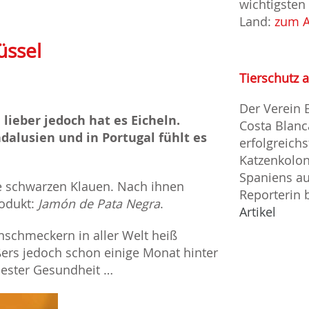
wichtigsten
Land:
zum A
üssel
Tierschutz 
Der Verein 
lieber jedoch hat es Eicheln.
Costa Blanc
dalusien und in Portugal fühlt es
erfolgreich
Katzenkolo
Spaniens au
e schwarzen Klauen. Nach ihnen
Reporterin b
odukt:
Jamón de Pata Negra
.
Artikel
nschmeckern in aller Welt heiß
ßers jedoch schon einige Monat hinter
h bester Gesundheit