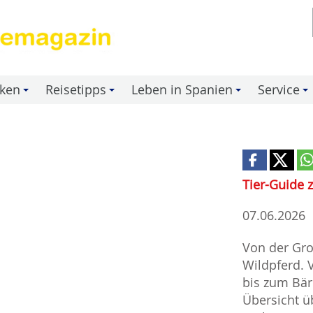
nken
Reisetipps
Leben in Spanien
Service
+
+
+
+
Tier-Guide 
07.06.2026
Von der Gr
Wildpferd.
bis zum Bär
Übersicht ü