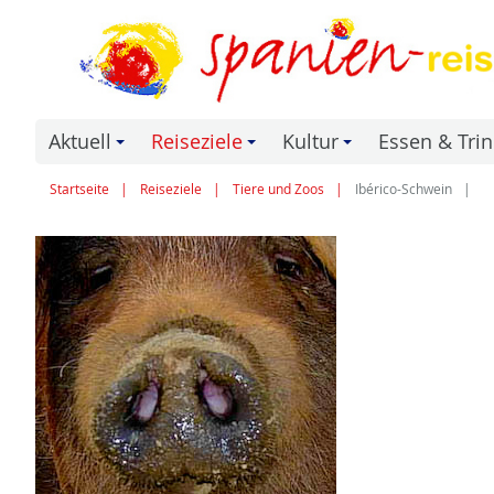
Aktuell
Reiseziele
Kultur
Essen & Tri
+
+
+
Startseite
Reiseziele
Tiere und Zoos
Ibérico-Schwein