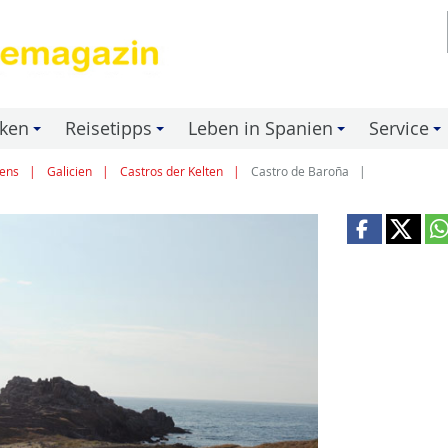
nken
Reisetipps
Leben in Spanien
Service
+
+
+
+
ens
Galicien
Castros der Kelten
Castro de Baroña