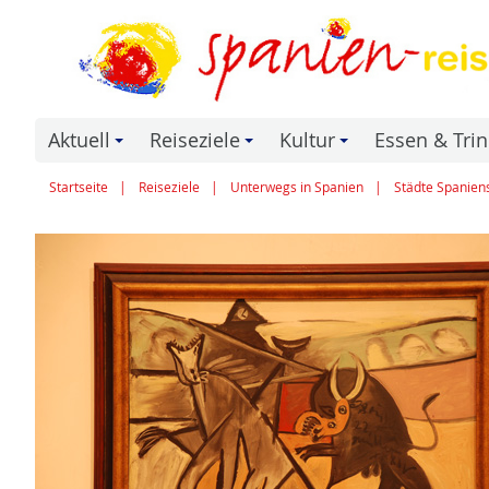
Aktuell
Reiseziele
Kultur
Essen & Tri
+
+
+
Startseite
Reiseziele
Unterwegs in Spanien
Städte Spanien