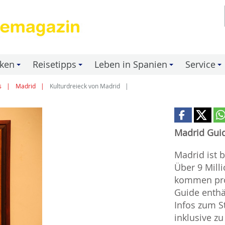
nken
Reisetipps
Leben in Spanien
Service
+
+
+
+
s
Madrid
Kulturdreieck von Madrid
Madrid Gui
Madrid ist b
Über 9 Mill
kommen pro 
Guide enthäl
Infos zum S
inklusive z