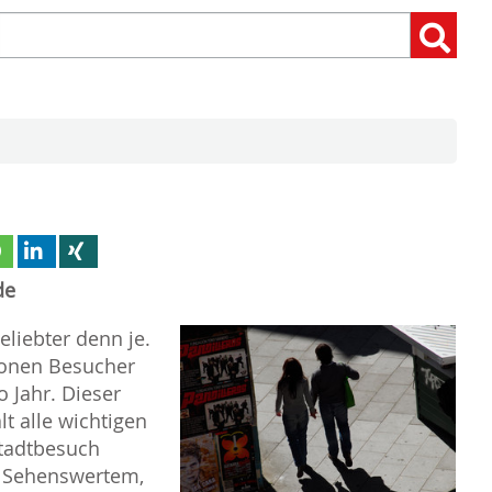
Suchen
Suchen:
nach:
de
eliebter denn je.
ionen Besucher
Jahr. Dieser
t alle wichtigen
tadtbesuch
u Sehenswertem,