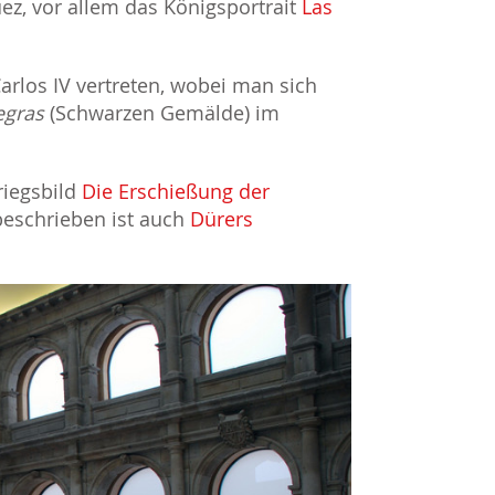
z, vor allem das Königsportrait
Las
arlos IV vertreten, wobei man sich
egras
(Schwarzen Gemälde) im
riegsbild
Die Erschießung der
beschrieben ist auch
Dürers