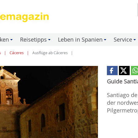
nken
Reisetipps
Leben in Spanien
Service
+
+
+
+
s
Cáceres
Ausflüge ab Cáceres
Guide Sant
Santiago de
der nordwes
Pilgermetro