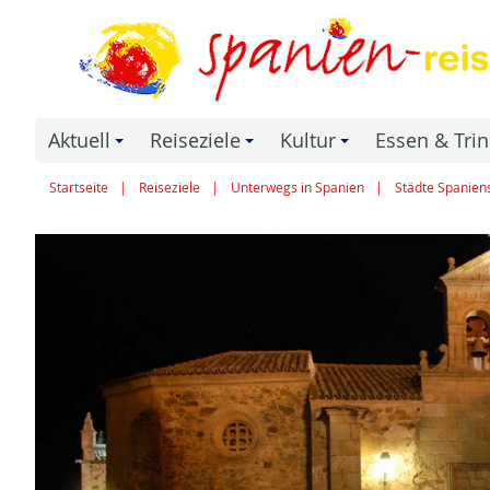
Aktuell
Reiseziele
Kultur
Essen & Tri
+
+
+
Startseite
Reiseziele
Unterwegs in Spanien
Städte Spanien