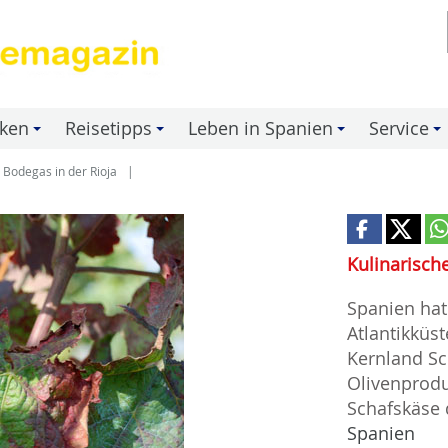
nken
Reisetipps
Leben in Spanien
Service
+
+
+
+
Bodegas in der Rioja
Kulinarisch
Spanien hat 
Atlantikküs
Kernland Sc
Olivenprodu
Schafskäse 
Spanien