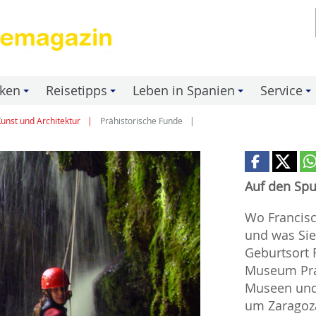
nken
Reisetipps
Leben in Spanien
Service
+
+
+
+
unst und Architektur
Prähistorische Funde
Auf den Sp
Wo Francis
und was Si
Geburtsort 
Museum Pra
Museen und
um Zaragoza