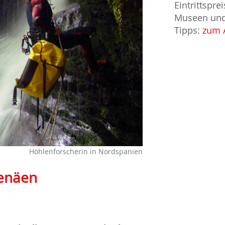
Eintrittspre
Museen und 
Tipps:
zum A
Höhlenforscherin in Nordspanien
renäen