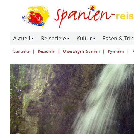
Aktuell
Reiseziele
Kultur
Essen & Tri
+
+
+
Startseite
Reiseziele
Unterwegs in Spanien
Pyrenäen
K