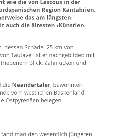
t wie die von Lascoux in der
nordspanischen Region Kantabrien.
herweise das am längsten
t auch die ältesten ›Künstler‹
in, dessen Schädel 25 km von
on Tautavel ist er nachgebildet: mit
triebenem Blick, Zahnlücken und
d die
Neandertaler
, bewohnten
funde vom westlichen Baskenland
 die Ostpyrenäen belegen.
ns fand man den wesentlich jüngeren