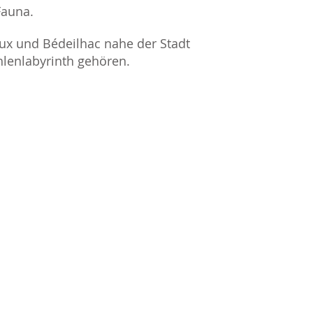
Fauna.
aux und Bédeilhac nahe der Stadt
hlenlabyrinth gehören.