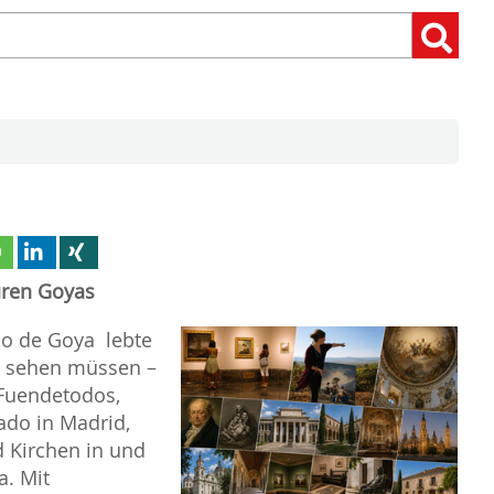
Suchen
Suchen:
nach:
uren Goyas
co de Goya lebte
e sehen müssen –
Fuendetodos,
do in Madrid,
 Kirchen in und
. Mit