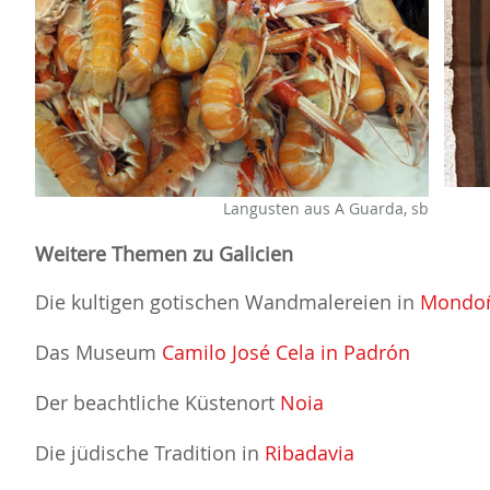
Langusten aus A Guarda, sb
Weitere Themen zu Galicien
Die kultigen gotischen Wandmalereien in
Mondo
Das Museum
Camilo José Cela in Padrón
Der beachtliche Küstenort
Noia
Die jüdische Tradition in
Ribadavia