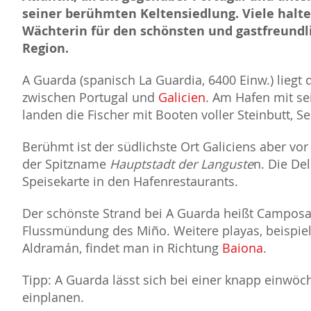
seiner berühmten Keltensiedlung. Viele halt
Wächterin für den schönsten und gastfreund
Region.
A Guarda (spanisch La Guardia, 6400 Einw.) liegt 
zwischen Portugal und
Galicien
. Am Hafen mit se
landen die Fischer mit Booten voller Steinbutt, S
Berühmt ist der südlichste Ort Galiciens aber vor
der Spitzname
Hauptstadt der Languste
n. Die Del
Speisekarte in den Hafenrestaurants.
Der schönste Strand bei A Guarda heißt Camposan
Flussmündung des Miño. Weitere playas, beispie
Aldramán, findet man in Richtung
Baiona
.
Tipp: A Guarda lässt sich bei einer knapp einwö
einplanen.