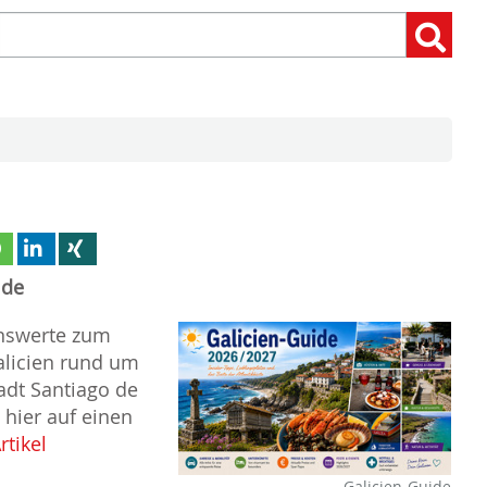
Suchen
Suchen:
nach:
ide
enswerte zum
alicien rund um
adt Santiago de
hier auf einen
rtikel
Galicien-Guide