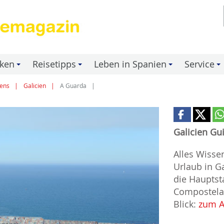
nken
Reisetipps
Leben in Spanien
Service
+
+
+
+
ens
Galicien
A Guarda
Galicien Gu
Alles Wiss
Urlaub in G
die Hauptst
Compostela 
Blick:
zum A