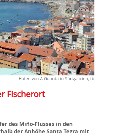
Hafen von A Guarda in Südgalicien, tb
r Fischerort
fer des Miño-Flusses in den
rhalb der Anhöhe Santa Tegra mit