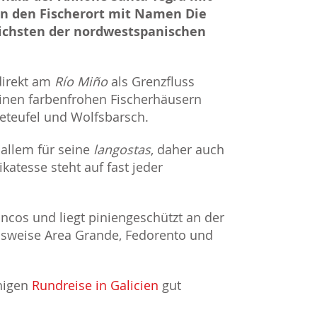
en den Fischerort mit Namen Die
lichsten der nordwestspanischen
direkt am
Río Miño
als Grenzfluss
inen farbenfrohen Fischerhäusern
eeteufel und Wolfsbarsch.
 allem für seine
langostas
, daher auch
ikatesse steht auf fast jeder
cos und liegt piniengeschützt an der
lsweise Area Grande, Fedorento und
chigen
Rundreise in Galicien
gut