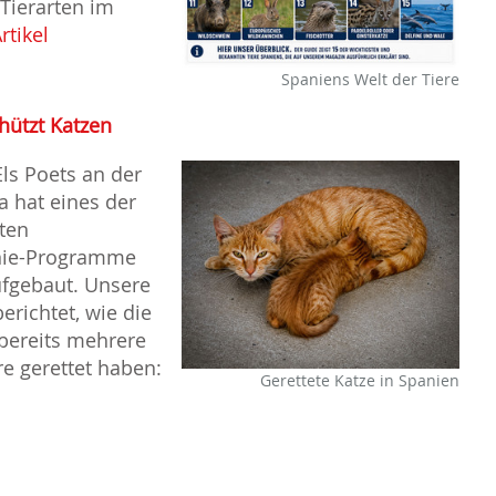
 Tierarten im
rtikel
Spaniens Welt der Tiere
hützt Katzen
Els Poets an der
a hat eines der
sten
nie-Programme
fgebaut. Unsere
erichtet, wie die
 bereits mehrere
re gerettet haben:
Gerettete Katze in Spanien