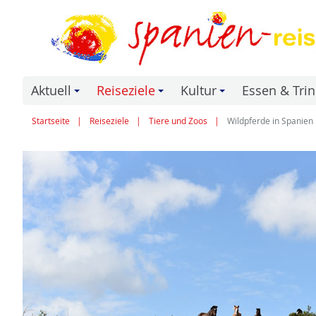
Aktuell
Reiseziele
Kultur
Essen & Tri
+
+
+
Startseite
Reiseziele
Tiere und Zoos
Wildpferde in Spanien