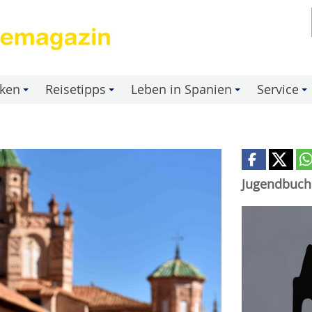
nken
Reisetipps
Leben in Spanien
Service
+
+
+
+
Jugendbuch 