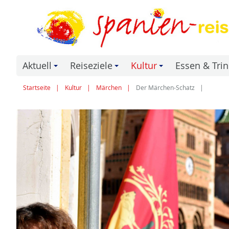
Aktuell
Reiseziele
Kultur
Essen & Tri
+
+
+
Startseite
Kultur
Märchen
Der Märchen-Schatz