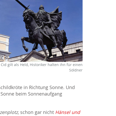
 Cid gilt als Held, Historiker halten ihn für einen
Söldner
 Schildkröte in Richtung Sonne. Und
ie Sonne beim Sonnenaufgang
zenplotz
, schon gar nicht
Hänsel und