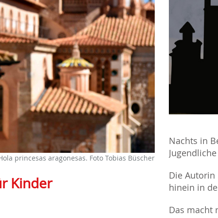
Nachts in Be
Jugendlich
Hola princesas aragonesas. Foto Tobias Büscher
Die Autorin
r Kinder
hinein in d
Das macht n