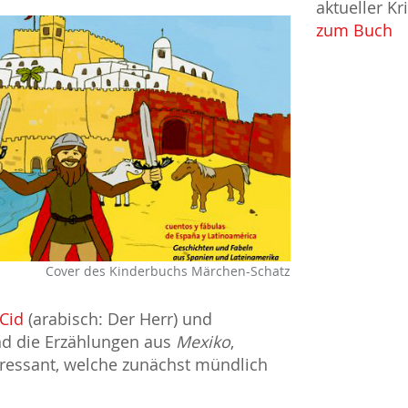
aktueller Kr
zum Buch
Cover des Kinderbuchs Märchen-Schatz
Cid
(arabisch: Der Herr) und
ind die Erzählungen aus
Mexiko
,
ressant, welche zunächst mündlich