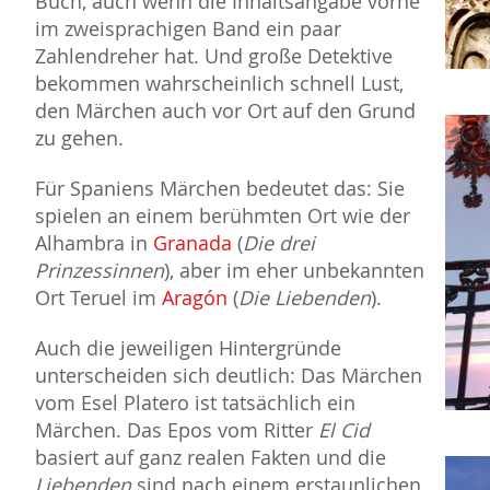
Buch, auch wenn die Inhaltsangabe vorne
im zweisprachigen Band ein paar
Zahlendreher hat. Und große Detektive
bekommen wahrscheinlich schnell Lust,
den Märchen auch vor Ort auf den Grund
zu gehen.
Für Spaniens Märchen bedeutet das: Sie
spielen an einem berühmten Ort wie der
Alhambra in
Granada
(
Die drei
Prinzessinnen
), aber im eher unbekannten
Ort Teruel im
Aragón
(
Die Liebenden
).
Auch die jeweiligen Hintergründe
unterscheiden sich deutlich: Das Märchen
vom Esel Platero ist tatsächlich ein
Märchen. Das Epos vom Ritter
El Cid
basiert auf ganz realen Fakten und die
Liebenden
sind nach einem erstaunlichen