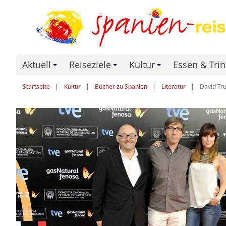
Aktuell
Reiseziele
Kultur
Essen & Tri
+
+
+
Startseite
Kultur
Bücher zu Spanien
Literatur
David Tr