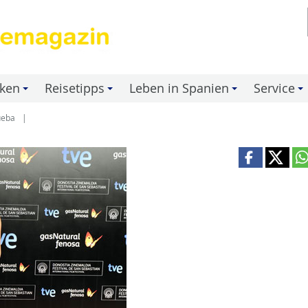
nken
Reisetipps
Leben in Spanien
Service
+
+
+
+
ueba