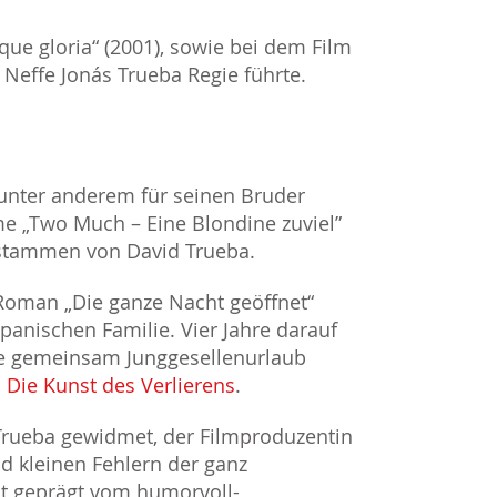
ue gloria“ (2001), sowie bei dem Film
Neffe Jonás Trueba Regie führte.
 unter anderem für seinen Bruder
e „Two Much – Eine Blondine zuviel”
 stammen von David Trueba.
r Roman „Die ganze Nacht geöffnet“
panischen Familie. Vier Jahre darauf
die gemeinsam Junggesellenurlaub
n
Die Kunst des Verlierens
.
Trueba gewidmet, der Filmproduzentin
d kleinen Fehlern der ganz
st geprägt vom humorvoll-