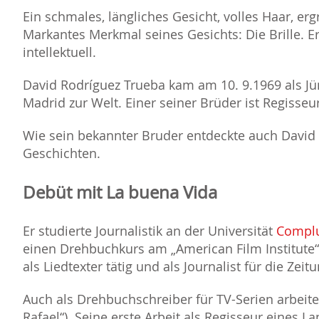
Ein schmales, längliches Gesicht, volles Haar, erg
Markantes Merkmal seines Gesichts: Die Brille. Er
intellektuell.
David Rodríguez Trueba kam am 10. 9.1969 als Jü
Madrid zur Welt. Einer seiner Brüder ist Regisseu
Wie sein bekannter Bruder entdeckte auch David
Geschichten.
Debüt mit La buena Vida
Er studierte Journalistik an der Universität
Complu
einen Drehbuchkurs am „American Film Institute“ 
als Liedtexter tätig und als Journalist für die Zei
Auch als Drehbuchschreiber für TV-Serien arbeite
Rafael“). Seine erste Arbeit als Regisseur eines L