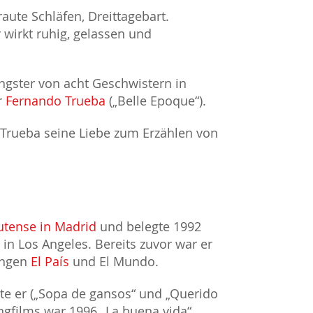
raute Schläfen, Dreittagebart.
 wirkt ruhig, gelassen und
ngster von acht Geschwistern in
r
Fernando Trueba
(„Belle Epoque“).
 Trueba seine Liebe zum Erzählen von
tense in Madrid
und belegte 1992
in Los Angeles. Bereits zuvor war er
tungen
El País
und El Mundo.
te er („Sopa de gansos“ und „Querido
angfilms war 1996 „La buena vida“.