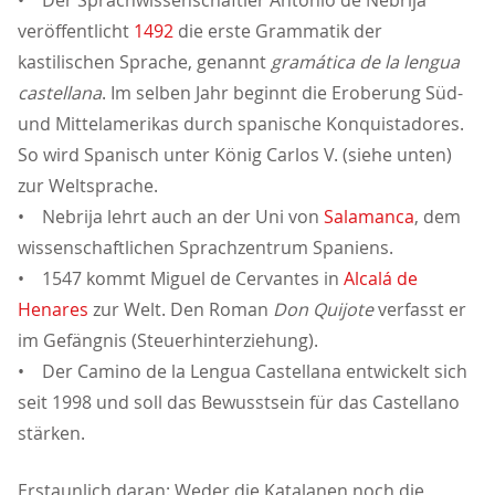
• Der Sprachwissenschaftler Antonio de Nebrija
veröffentlicht
1492
die erste Grammatik der
kastilischen Sprache, genannt
gramática de la lengua
castellana
. Im selben Jahr beginnt die Eroberung Süd-
und Mittelamerikas durch spanische Konquistadores.
So wird Spanisch unter König Carlos V. (siehe unten)
zur Weltsprache.
• Nebrija lehrt auch an der Uni von
Salamanca
, dem
wissenschaftlichen Sprachzentrum Spaniens.
• 1547 kommt Miguel de Cervantes in
Alcalá de
Henares
zur Welt. Den Roman
Don Quijote
verfasst er
im Gefängnis (Steuerhinterziehung).
• Der Camino de la Lengua Castellana entwickelt sich
seit 1998 und soll das Bewusstsein für das Castellano
stärken.
Erstaunlich daran: Weder die Katalanen noch die