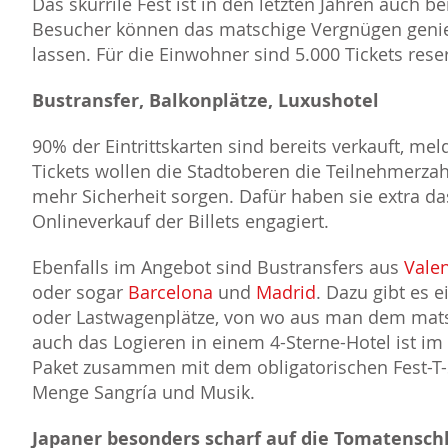
Das skurrile Fest ist in den letzten Jahren auch 
Besucher können das matschige Vergnügen genie
lassen. Für die Einwohner sind 5.000 Tickets reser
Bustransfer, Balkonplätze, Luxushotel
90% der Eintrittskarten sind bereits verkauft, mel
Tickets wollen die Stadtoberen die Teilnehmerzah
mehr Sicherheit sorgen. Dafür haben sie extra d
Onlineverkauf der Billets engagiert.
Ebenfalls im Angebot sind Bustransfers aus
Vale
oder sogar
Barcelona
und
Madrid
. Dazu gibt es 
oder Lastwagenplätze, von wo aus man dem mats
auch das Logieren in einem 4-Sterne-Hotel ist im 
Paket zusammen mit dem obligatorischen Fest-T-S
Menge Sangría und Musik.
Japaner besonders scharf auf die Tomatensch