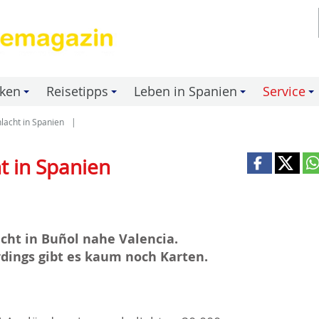
nken
Reisetipps
Leben in Spanien
Service
+
+
+
+
hlacht in Spanien
t in Spanien
cht in Buñol nahe Valencia.
erdings gibt es kaum noch Karten.