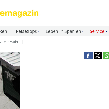
nken
Reisetipps
Leben in Spanien
Service
+
+
+
+
tze von Madrid