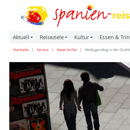
Aktuell
Reiseziele
Kultur
Essen & Tri
+
+
+
Startseite
Service
News Archiv
Weltjugendtag in der Gluthi