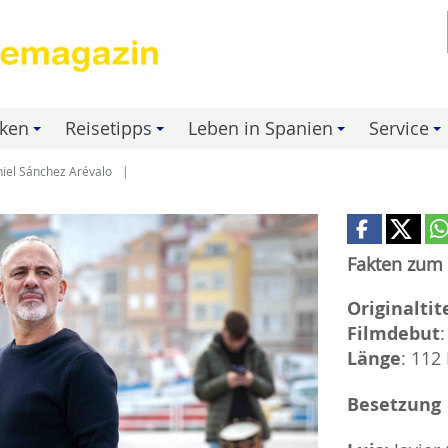
nken
Reisetipps
Leben in Spanien
Service
+
+
+
+
aniel Sánchez Arévalo
Fakten zum 
Originaltite
Filmdebut
Länge
: 112
Besetzung