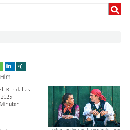
Suchen
Suchen:
nach:
Film
l:
Rondallas
: 2025
 Minuten
Schauspieler Judith Fernández und