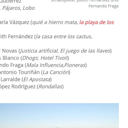
Gutiérrez
Fernando Fraga
,
Pájaros
,
Lobo
ría Vázquez (
quié a hierro mata
,
la playa de los
ith Fernández (
la casa entre los cactus
,
 Novas (
Justicia artificial
,
El juego de las llaves
)
 Blanco (
Dhogs
;
Hotel Tivoli
)
ndo Fraga (
Mala Influencia,
Pioneras
)
Antonio Touriñán (
La Canción
)
Larralde (
El Apostata
)
ópez Rodríguez (
Rondallas
)