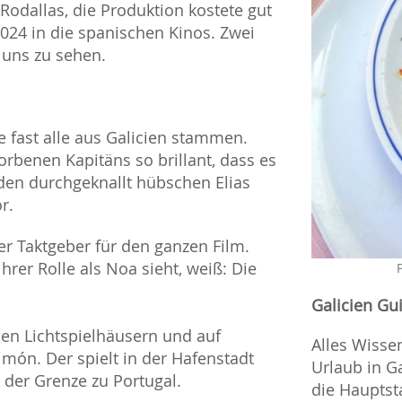
Rodallas, die Produktion kostete gut
024 in die spanischen Kinos. Zwei
i uns zu sehen.
ie fast alle aus Galicien stammen.
rbenen Kapitäns so brillant, dass es
 den durchgeknallt hübschen Elias
or.
der Taktgeber für den ganzen Film.
hrer Rolle als Noa sieht, weiß: Die
Galicien Gu
 den Lichtspielhäusern und auf
Alles Wiss
món. Der spielt in der Hafenstadt
Urlaub in G
 der Grenze zu Portugal.
die Hauptst