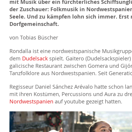
mit Musik über ein fürchterliches Schiffsun
der Zuschauer: Folkmusik in Nordwestspanien 
Seele. Und zu kämpfen lohn sich immer. Erst r
Dorfgemeinschaft.
von Tobias Büscher
Rondalla ist eine nordwestspanische Musikgruppe,
dem
Dudelsack
spielt. Gaitero (Dudelsackspieler)
galicische Restaurant zwischen Gomera und Gijón.
Tanzfolklore aus Nordwestspanien. Seit Generat
Regisseur Daniel Sánchez Arévalo hatte schon lan
mit ihren Kostümen, Percussions und Aura zu dr
Nordwestspanien
auf youtube gezeigt hatten.