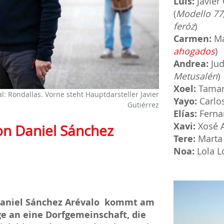
Luis:
Javier 
(
Modello 77
feróz
)
Carmen:
Ma
ahogados
)
Andrea:
Jud
Metusalén
)
Xoel:
Tamar
l: Rondallas. Vorne steht Hauptdarsteller Javier
Yayo:
Carlos
Gutiérrez
Elías:
Ferna
Xavi:
Xosé 
von Daniel Sánchez
Tere:
Marta 
Noa:
Lola L
Daniel Sánchez Arévalo kommt am
age an eine Dorfgemeinschaft, die