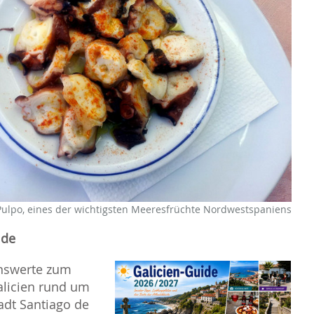
Pulpo, eines der wichtigsten Meeresfrüchte Nordwestspaniens
ide
enswerte zum
alicien rund um
adt Santiago de