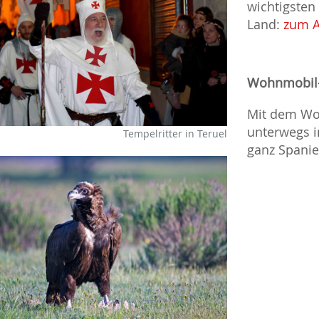
wichtigsten
Land:
zum A
Wohnmobil
Mit dem W
unterwegs 
Tempelritter in Teruel
ganz Spani