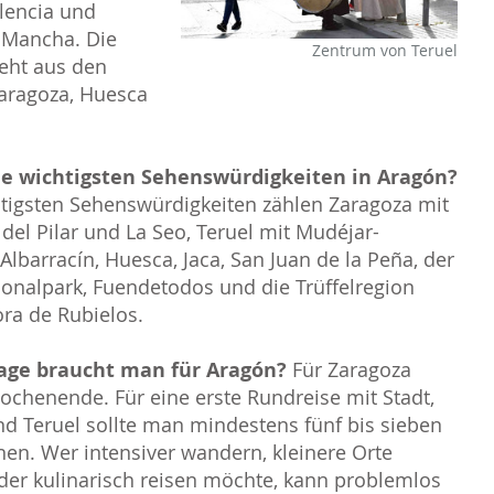
lencia und
a Mancha. Die
Zentrum von Teruel
eht aus den
aragoza, Huesca
ie wichtigsten Sehenswürdigkeiten in Aragón?
tigsten Sehenswürdigkeiten zählen Zaragoza mit
 del Pilar und La Seo, Teruel mit Mudéjar-
 Albarracín, Huesca, Jaca, San Juan de la Peña, der
onalpark, Fuendetodos und die Trüffelregion
ra de Rubielos.
Tage braucht man für Aragón?
Für Zaragoza
Wochenende. Für eine erste Rundreise mit Stadt,
d Teruel sollte man mindestens fünf bis sieben
nen. Wer intensiver wandern, kleinere Orte
er kulinarisch reisen möchte, kann problemlos