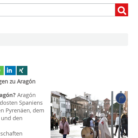
Suchen
Suchen:
nach:
gen zu Aragón
ragón?
Aragón
rdosten Spaniens
en Pyrenäen, dem
 und den
schaften