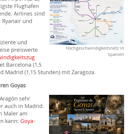
tigste Flughafen
ende. Airlines sind
, Ryanair und
iziente und
Hochgeschwindigkeitsnetz in
eise preiswerte
Spanien
indigkeitszug
et Barcelona (1,5
d Madrid (1,15 Stunden) mit Zaragoza.
uren Goyas
 Aragón sehr
er auch in Madrid.
n Maler am
en kann:
Goya-