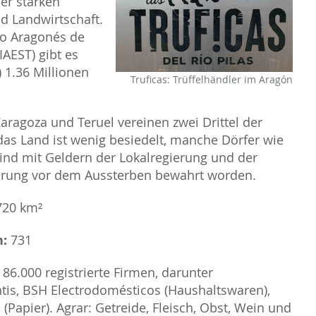
ner starken
nd Landwirtschaft.
uto Aragonés de
(IAEST) gibt es
 1.36 Millionen
Truficas: Trüffelhändler im Aragón
Zaragoza und Teruel vereinen zwei Drittel der
as Land ist wenig besiedelt, manche Dörfer wie
sind mit Geldern der Lokalregierung und der
erung vor dem Aussterben bewahrt worden.
720 km²
n:
731
86.000 registrierte Firmen, darunter
ntis, BSH Electrodomésticos (Haushaltswaren),
(Papier). Agrar: Getreide, Fleisch, Obst, Wein und