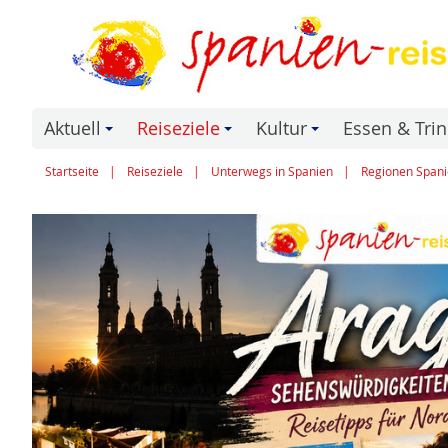
Aktuell
Reiseziele
Kultur
Essen & Tri
+
+
+
Startseite
Reiseziele
Unterwegs in Spanien
Regionen Spani