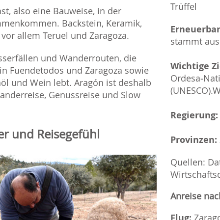
Trüffel
st, also eine Bauweise, in der
ammenkommen. Backstein, Keramik,
Erneuerbar
vor allem Teruel und Zaragoza.
stammt aus 
serfällen und Wanderrouten, die
Wichtige Zi
n in Fuendetodos und Zaragoza sowie
Ordesa‑Nati
nöl und Wein lebt. Aragón ist deshalb
(UNESCO).W
 Wanderreise, Genussreise und Slow
Regierung:
ter und Reisegefühl
Provinzen:
Quellen: Da
Wirtschafts
Anreise nac
Flug:
Zarago