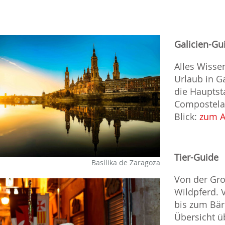
Galicien-Gu
Alles Wiss
Urlaub in G
die Hauptst
Compostela 
Blick:
zum A
Tier-Guide
Basílika de Zaragoza
Von der Gr
Wildpferd.
bis zum Bär
Übersicht ü