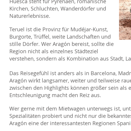
Huesca steht für Pyrenäen, romanische
Kirchen, Schluchten, Wanderdörfer und
Naturerlebnisse.
Teruel ist die Provinz für Mudéjar-Kunst,
Burgorte, Trüffel, weite Landschaften und
stille Dörfer. Wer Aragón bereist, sollte die
Region nicht als einzelnes Städteziel
verstehen, sondern als Kombination aus Stadt, L
Das Reisegefühl ist anders als in Barcelona, Madr
Aragón wirkt langsamer, weiter und teilweise rauer
zwischen den Highlights können größer sein als e
Entschleunigung macht den Reiz aus.
Wer gerne mit dem Mietwagen unterwegs ist, unt
Spezialitäten probiert und nicht nur die bekannte
Aragón eine der interessantesten Regionen Spani