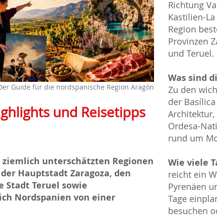
Richtung Va
Kastilien-L
Region best
Provinzen Z
und Teruel.
Was sind d
Der Guide für die nordspanische Region Aragón
Zu den wich
der Basílica
ghlights und Reisetipps
Architektur,
Ordesa-Nati
rund um Mo
 ziemlich unterschätzten Regionen
Wie viele 
der Hauptstadt Zaragoza, den
reicht ein 
e Stadt Teruel sowie
Pyrenäen un
sich Nordspanien von einer
Tage einpla
besuchen od