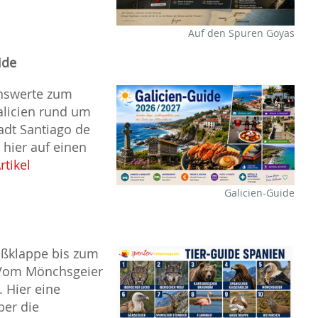
Auf den Spuren Goyas
ide
enswerte zum
alicien rund um
adt Santiago de
hier auf einen
rtikel
Galicien-Guide
oßklappe bis zum
 Vom Mönchsgeier
. Hier eine
ber die