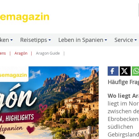
nken
Reisetipps
Leben in Spanien
Service
+
+
+
+
ens
Aragón
Aragon Guide
Häufige Fra
Wo liegt A
liegt im No
zwischen d
Ebrobecken
südlichen
Gebirgsland