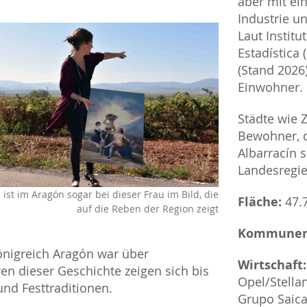
aber mit ei
Industrie u
Laut Instit
Estadística 
(Stand 2026)
Einwohner.
Städte wie 
Bewohner, d
Albarracín 
Landesregi
 ist im Aragón sogar bei dieser Frau im Bild, die
Fläche:
47.
auf die Reben der Region zeigt
Kommune
Königreich Aragón war über
Wirtschaft:
ren dieser Geschichte zeigen sich bis
Opel/Stella
und Festtraditionen.
Grupo Saica 