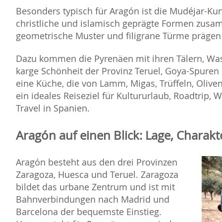
Besonders typisch für Aragón ist die Mudéjar-Kun
christliche und islamisch geprägte Formen zus
geometrische Muster und filigrane Türme prägen 
Dazu kommen die Pyrenäen mit ihren Tälern, Was
karge Schönheit der Provinz Teruel, Goya-Spure
eine Küche, die von Lamm, Migas, Trüffeln, Olive
ein ideales Reiseziel für Kultururlaub, Roadtrip,
Travel in Spanien.
Aragón auf einen Blick: Lage, Charak
Aragón besteht aus den drei Provinzen
Zaragoza, Huesca und Teruel. Zaragoza
bildet das urbane Zentrum und ist mit
Bahnverbindungen nach Madrid und
Barcelona der bequemste Einstieg.