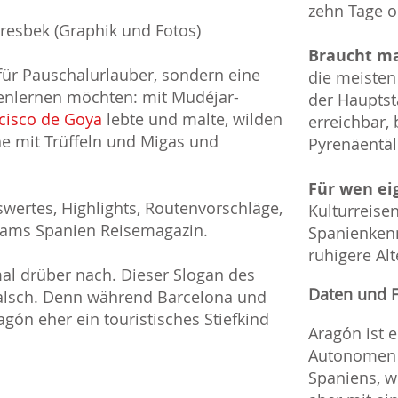
zehn Tage o
Gresbek (Graphik und Fotos)
Braucht ma
für Pauschalurlauber, sondern eine
die meisten
nenlernen möchten: mit Mudéjar-
der Hauptst
cisco de Goya
lebte und malte, wilden
erreichbar,
he mit Trüffeln und Migas und
Pyrenäentäle
Für wen ei
wertes, Highlights, Routenvorschläge,
Kulturreise
eams Spanien Reisemagazin.
Spanienkenn
ruhigere Al
al drüber nach. Dieser Slogan des
Daten und 
falsch. Denn während Barcelona und
agón eher ein touristisches Stiefkind
Aragón ist e
Autonomen 
Spaniens, w