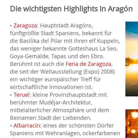
Die wichtigsten Highlights in Aragón
•
Zaragoza
: Hauptstadt Aragóns,
fünftgrößte Stadt Spaniens, bekannt für
die Basilika del Pilar mit ihren elf Kuppeln,
das weniger bekannte Gotteshaus La Seo,
Goya-Gemälde, Tapas und den Ebro.
Berühmt ist auch die
Feria de Zaragoza
,
die seit der Weltausstellung (Expo) 2008)
ein wichtiger europäischer Treff für
wirtschaftliche Innovationen ist.
•
Teruel
: kleine Provinzhauptstadt mit
berühmter Mudéjar-Architektur,
mittelalterlicher Atmosphäre und dem
Beinamen Stadt der Liebenden.
•
Albarracín
: eines der schönsten Dörfer
Spaniens mit Wehranlagen, ockerfarbenen