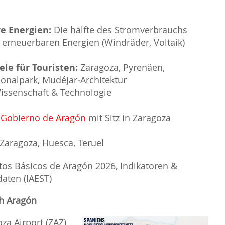
e Energien:
Die hälfte des Stromverbrauchs
erneuerbaren Energien (Windräder, Voltaik)
ele für Touristen:
Zaragoza, Pyrenäen,
onalpark, Mudéjar‑Architektur
issenschaft & Technologie
Gobierno de Aragón
mit Sitz in Zaragoza
Zaragoza, Huesca, Teruel
tos Básicos de Aragón 2026, Indikatoren &
daten (IAEST)
h Aragón
za Airport (ZAZ)