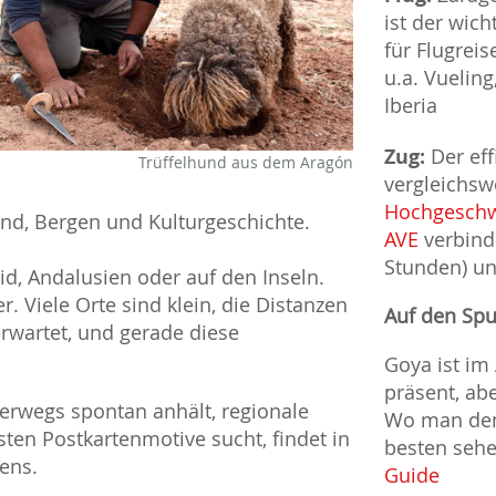
ist der wich
für Flugreis
u.a. Vueling
Iberia
Zug:
Der eff
Trüffelhund aus dem Aragón
vergleichsw
Hochgeschw
and, Bergen und Kulturgeschichte.
AVE
verbind
Stunden) un
id, Andalusien oder auf den Inseln.
. Viele Orte sind klein, die Distanzen
Auf den Sp
rwartet, und gerade diese
Goya ist im
präsent, ab
erwegs spontan anhält, regionale
Wo man de
sten Postkartenmotive sucht, findet in
besten seh
ens.
Guide