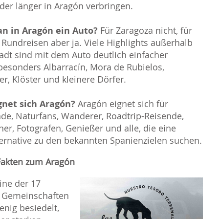
der länger in Aragón verbringen.
n in Aragón ein Auto?
Für Zaragoza nicht, für
 Rundreisen aber ja. Viele Highlights außerhalb
adt sind mit dem Auto deutlich einfacher
 besonders Albarracín, Mora de Rubielos,
r, Klöster und kleinere Dörfer.
gnet sich Aragón?
Aragón eignet sich für
nde, Naturfans, Wanderer, Roadtrip-Reisende,
er, Fotografen, Genießer und alle, die eine
ternative zu den bekannten Spanienzielen suchen.
Fakten zum Aragón
ine der 17
Gemeinschaften
enig besiedelt,