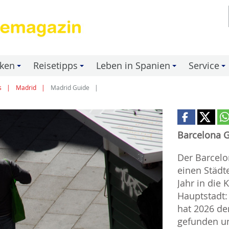
nken
Reisetipps
Leben in Spanien
Service
+
+
+
+
s
Madrid
Madrid Guide
Barcelona 
Der Barcelo
einen Städt
Jahr in die 
Hauptstadt:
hat 2026 de
gefunden u