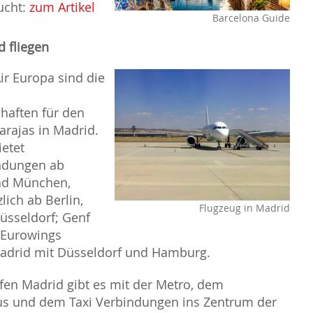
ucht:
zum Artikel
Barcelona Guide
 fliegen
ir Europa sind die
chaften für den
arajas in Madrid.
ietet
indungen ab
nd München,
zlich ab Berlin,
Flugzeug in Madrid
üsseldorf; Genf
 Eurowings
adrid mit Düsseldorf und Hamburg.
en Madrid gibt es mit der Metro, dem
us und dem Taxi Verbindungen ins Zentrum der