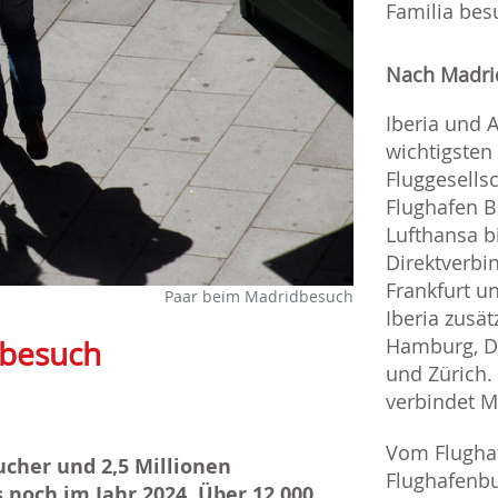
Familia bes
Nach Madrid
Iberia und A
wichtigsten
Fluggesells
Flughafen B
Lufthansa b
Direktverb
Frankfurt u
Paar beim Madridbesuch
Iberia zusät
Hamburg, D
tbesuch
und Zürich.
verbindet M
Vom Flughaf
cher und 2,5 Millionen
Flughafenb
 noch im Jahr 2024. Über 12.000