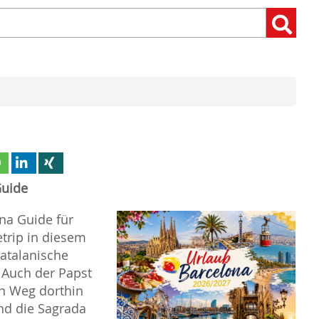
Suchen
Suchen:
nach:
Guide
na Guide für
etrip in diesem
Katalanische
 Auch der Papst
n Weg dorthin
nd die Sagrada