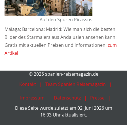
Auf den Spuren Picassos
Málaga; Barcelona; Madrid: Wie man sich die besten
Bilder des Starmalers aus Andalusien ansehen kann:
Gratis mit aktuellen Preisen und Informationen:
zum
Artikel
© 2026 spanien-reisemagazin.de
Kontakt
Team Spanien Reisemagazin
Impressum
Datenschutz
Presse
Diese Seite wurde zuletzt am 02. Juni 2026 um
16:03 Uhr aktualisiert.