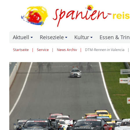
Aktuell
Reiseziele
Kultur
Essen & Tri
+
+
+
Startseite
Service
News Archiv
DTM-Rennen in Valencia