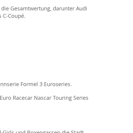
 die Gesamtwertung, darunter Audi
s C-Coupé.
nnserie Formel 3 Euroseries.
Euro Racecar Nascar Touring Series
id-Girls und Boxengassen die Stadt