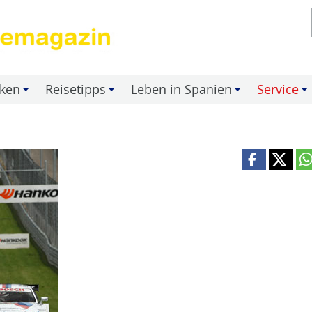
nken
Reisetipps
Leben in Spanien
Service
+
+
+
+