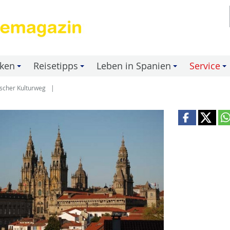
nken
Reisetipps
Leben in Spanien
Service
+
+
+
+
scher Kulturweg