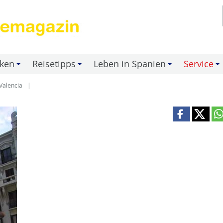
nken
Reisetipps
Leben in Spanien
Service
+
+
+
+
 Valencia