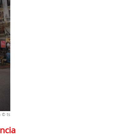
a © ts
ncia