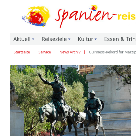
Aktuell
Reiseziele
Kultur
Essen & Tri
+
+
+
Startseite
Service
News Archiv
Guinness-Rekord für Marzip