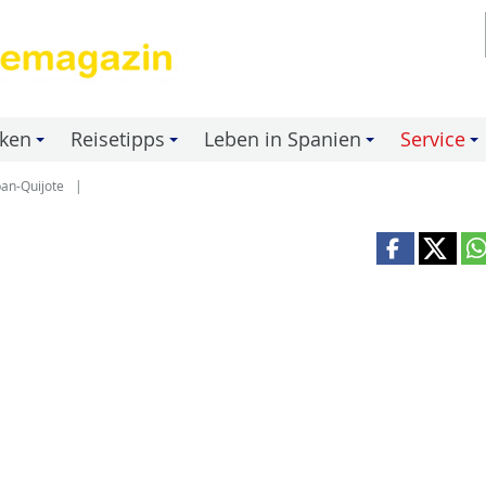
nken
Reisetipps
Leben in Spanien
Service
+
+
+
+
an-Quijote