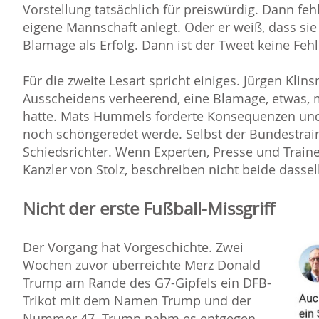
Vorstellung tatsächlich für preiswürdig. Dann feh
eigene Mannschaft anlegt. Oder er weiß, dass sie 
Blamage als Erfolg. Dann ist der Tweet keine Feh
Für die zweite Lesart spricht einiges. Jürgen Kli
Ausscheidens verheerend, eine Blamage, etwas, 
hatte. Mats Hummels forderte Konsequenzen und 
noch schöngeredet werde. Selbst der Bundestrainer
Schiedsrichter. Wenn Experten, Presse und Trai
Kanzler von Stolz, beschreiben nicht beide dassel
Nicht der erste Fußball-Missgriff
Der Vorgang hat Vorgeschichte. Zwei
Wochen zuvor überreichte Merz Donald
Trump am Rande des G7-Gipfels ein DFB-
Trikot mit dem Namen Trump und der
Nummer 47. Trump nahm es entgegen,