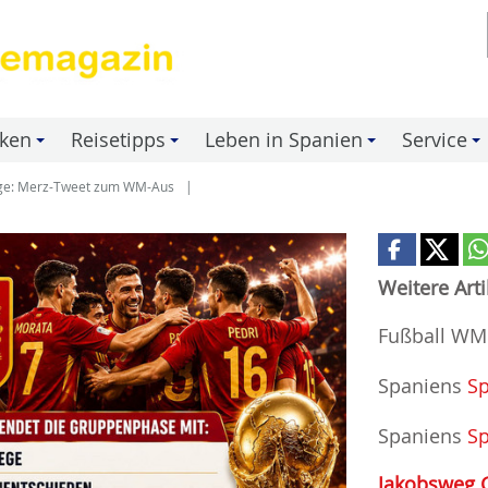
nken
Reisetipps
Leben in Spanien
Service
+
+
+
+
age: Merz-Tweet zum WM-Aus
Weitere Art
Fußball WM
Spaniens
Sp
Spaniens
Sp
Jakobsweg 