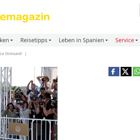
nken
Reisetipps
Leben in Spanien
Service
+
+
+
+
ra Streisand