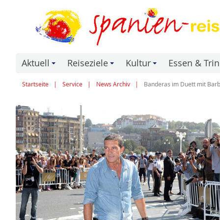
Aktuell
Reiseziele
Kultur
Essen & Tri
+
+
+
Startseite
Service
News Archiv
Banderas im Duett mit Barb